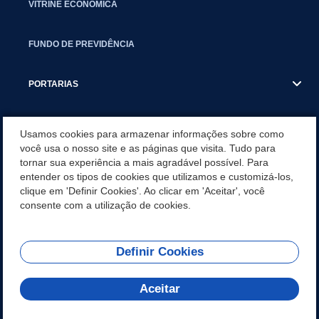
VITRINE ECONÔMICA
FUNDO DE PREVIDÊNCIA
PORTARIAS
ATAS DE AUDIÊNCIAS
Usamos cookies para armazenar informações sobre como
você usa o nosso site e as páginas que visita. Tudo para
tornar sua experiência a mais agradável possível. Para
CONCURSO/PSS/CONVOCAÇÃO
entender os tipos de cookies que utilizamos e customizá-los,
clique em 'Definir Cookies'. Ao clicar em 'Aceitar', você
INCENTIVOS PÚBLICOS À PROJETOS CULTURAIS - INÁCIO
consente com a utilização de cookies.
MARTINS PR
Definir Cookies
REDES SOCIAIS
Aceitar