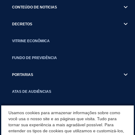
CONTEÚDO DE NOTICIAS
DECRETOS
VITRINE ECONÔMICA
FUNDO DE PREVIDÊNCIA
PORTARIAS
ATAS DE AUDIÊNCIAS
CONCURSO/PSS/CONVOCAÇÃO
Usamos cookies para armazenar informações sobre como
você usa o nosso site e as páginas que visita. Tudo para
INCENTIVOS PÚBLICOS À PROJETOS CULTURAIS - INÁCIO
tornar sua experiência a mais agradável possível. Para
MARTINS PR
entender os tipos de cookies que utilizamos e customizá-los,