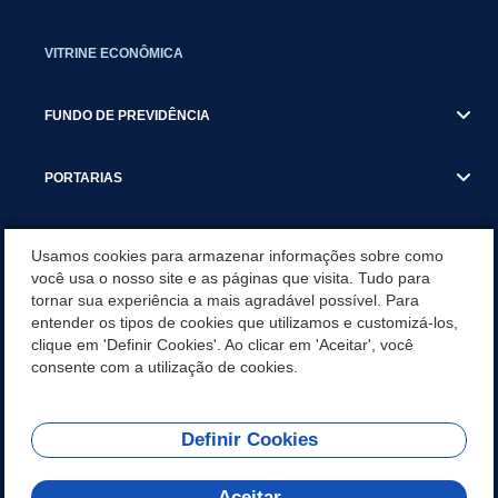
VITRINE ECONÔMICA
FUNDO DE PREVIDÊNCIA
PORTARIAS
ATAS DE AUDIÊNCIAS
Usamos cookies para armazenar informações sobre como
você usa o nosso site e as páginas que visita. Tudo para
tornar sua experiência a mais agradável possível. Para
CONCURSO/PSS/CONVOCAÇÃO
entender os tipos de cookies que utilizamos e customizá-los,
clique em 'Definir Cookies'. Ao clicar em 'Aceitar', você
INCENTIVOS PÚBLICOS À PROJETOS CULTURAIS - INÁCIO
consente com a utilização de cookies.
MARTINS PR
Definir Cookies
REDES SOCIAIS
Aceitar