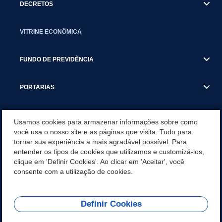
DECRETOS
VITRINE ECONÔMICA
FUNDO DE PREVIDÊNCIA
PORTARIAS
ATAS DE AUDIÊNCIAS
Usamos cookies para armazenar informações sobre como
você usa o nosso site e as páginas que visita. Tudo para
tornar sua experiência a mais agradável possível. Para
CONCURSO/PSS/CONVOCAÇÃO
entender os tipos de cookies que utilizamos e customizá-los,
clique em 'Definir Cookies'. Ao clicar em 'Aceitar', você
INCENTIVOS PÚBLICOS À PROJETOS CULTURAIS - INÁCIO
consente com a utilização de cookies.
MARTINS PR
Definir Cookies
REDES SOCIAIS