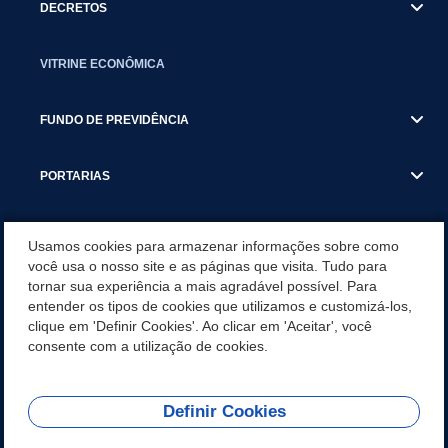
DECRETOS
VITRINE ECONÔMICA
FUNDO DE PREVIDÊNCIA
PORTARIAS
ATAS DE AUDIÊNCIAS
Usamos cookies para armazenar informações sobre como
você usa o nosso site e as páginas que visita. Tudo para
tornar sua experiência a mais agradável possível. Para
CONCURSO/PSS/CONVOCAÇÃO
entender os tipos de cookies que utilizamos e customizá-los,
clique em 'Definir Cookies'. Ao clicar em 'Aceitar', você
INCENTIVOS PÚBLICOS À PROJETOS CULTURAIS - INÁCIO
consente com a utilização de cookies.
MARTINS PR
Definir Cookies
REDES SOCIAIS