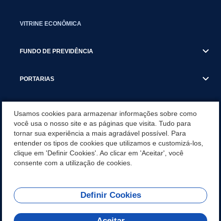
VITRINE ECONÔMICA
FUNDO DE PREVIDÊNCIA
PORTARIAS
ATAS DE AUDIÊNCIAS
Usamos cookies para armazenar informações sobre como
você usa o nosso site e as páginas que visita. Tudo para
tornar sua experiência a mais agradável possível. Para
CONCURSO/PSS/CONVOCAÇÃO
entender os tipos de cookies que utilizamos e customizá-los,
clique em 'Definir Cookies'. Ao clicar em 'Aceitar', você
INCENTIVOS PÚBLICOS À PROJETOS CULTURAIS - INÁCIO
consente com a utilização de cookies.
MARTINS PR
Definir Cookies
REDES SOCIAIS
Aceitar