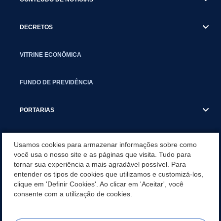
DECRETOS
VITRINE ECONÔMICA
FUNDO DE PREVIDÊNCIA
PORTARIAS
ATAS DE AUDIÊNCIAS
Usamos cookies para armazenar informações sobre como
você usa o nosso site e as páginas que visita. Tudo para
tornar sua experiência a mais agradável possível. Para
CONCURSO/PSS/CONVOCAÇÃO
entender os tipos de cookies que utilizamos e customizá-los,
clique em 'Definir Cookies'. Ao clicar em 'Aceitar', você
INCENTIVOS PÚBLICOS À PROJETOS CULTURAIS - INÁCIO
consente com a utilização de cookies.
MARTINS PR