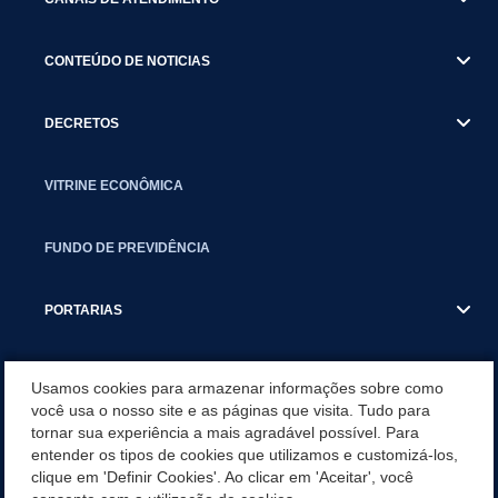
CONTEÚDO DE NOTICIAS
DECRETOS
VITRINE ECONÔMICA
FUNDO DE PREVIDÊNCIA
PORTARIAS
ATAS DE AUDIÊNCIAS
Usamos cookies para armazenar informações sobre como
você usa o nosso site e as páginas que visita. Tudo para
tornar sua experiência a mais agradável possível. Para
CONCURSO/PSS/CONVOCAÇÃO
entender os tipos de cookies que utilizamos e customizá-los,
clique em 'Definir Cookies'. Ao clicar em 'Aceitar', você
INCENTIVOS PÚBLICOS À PROJETOS CULTURAIS - INÁCIO