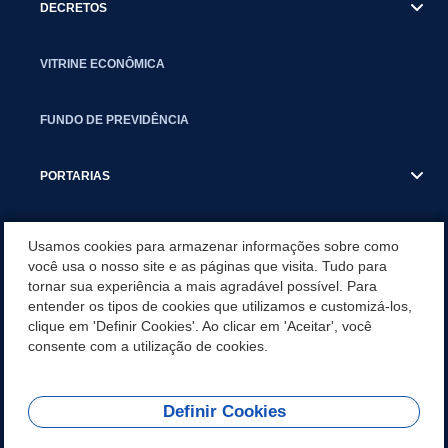
DECRETOS
VITRINE ECONÔMICA
FUNDO DE PREVIDÊNCIA
PORTARIAS
ATAS DE AUDIÊNCIAS
Usamos cookies para armazenar informações sobre como
você usa o nosso site e as páginas que visita. Tudo para
tornar sua experiência a mais agradável possível. Para
CONCURSO/PSS/CONVOCAÇÃO
entender os tipos de cookies que utilizamos e customizá-los,
clique em 'Definir Cookies'. Ao clicar em 'Aceitar', você
INCENTIVOS PÚBLICOS À PROJETOS CULTURAIS - INÁCIO
consente com a utilização de cookies.
MARTINS PR
Definir Cookies
REDES SOCIAIS