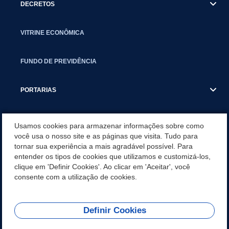
DECRETOS
VITRINE ECONÔMICA
FUNDO DE PREVIDÊNCIA
PORTARIAS
ATAS DE AUDIÊNCIAS
Usamos cookies para armazenar informações sobre como
você usa o nosso site e as páginas que visita. Tudo para
tornar sua experiência a mais agradável possível. Para
CONCURSO/PSS/CONVOCAÇÃO
entender os tipos de cookies que utilizamos e customizá-los,
clique em 'Definir Cookies'. Ao clicar em 'Aceitar', você
INCENTIVOS PÚBLICOS À PROJETOS CULTURAIS - INÁCIO
consente com a utilização de cookies.
MARTINS PR
Definir Cookies
REDES SOCIAIS