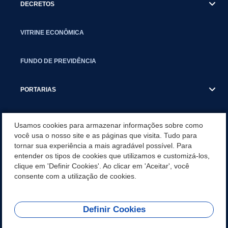
DECRETOS
VITRINE ECONÔMICA
FUNDO DE PREVIDÊNCIA
PORTARIAS
ATAS DE AUDIÊNCIAS
Usamos cookies para armazenar informações sobre como
você usa o nosso site e as páginas que visita. Tudo para
tornar sua experiência a mais agradável possível. Para
CONCURSO/PSS/CONVOCAÇÃO
entender os tipos de cookies que utilizamos e customizá-los,
clique em 'Definir Cookies'. Ao clicar em 'Aceitar', você
INCENTIVOS PÚBLICOS À PROJETOS CULTURAIS - INÁCIO
consente com a utilização de cookies.
MARTINS PR
Definir Cookies
REDES SOCIAIS