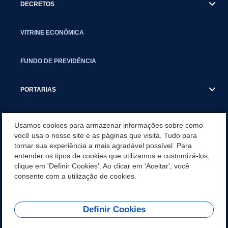
DECRETOS
VITRINE ECONÔMICA
FUNDO DE PREVIDÊNCIA
PORTARIAS
ATAS DE AUDIÊNCIAS
Usamos cookies para armazenar informações sobre como
você usa o nosso site e as páginas que visita. Tudo para
tornar sua experiência a mais agradável possível. Para
CONCURSO/PSS/CONVOCAÇÃO
entender os tipos de cookies que utilizamos e customizá-los,
clique em 'Definir Cookies'. Ao clicar em 'Aceitar', você
INCENTIVOS PÚBLICOS À PROJETOS CULTURAIS - INÁCIO
consente com a utilização de cookies.
MARTINS PR
Definir Cookies
REDES SOCIAIS