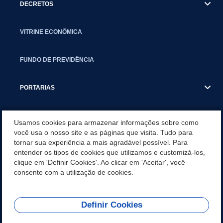
DECRETOS
VITRINE ECONÔMICA
FUNDO DE PREVIDÊNCIA
PORTARIAS
ATAS DE AUDIÊNCIAS
Usamos cookies para armazenar informações sobre como
você usa o nosso site e as páginas que visita. Tudo para
tornar sua experiência a mais agradável possível. Para
CONCURSO/PSS/CONVOCAÇÃO
entender os tipos de cookies que utilizamos e customizá-los,
clique em 'Definir Cookies'. Ao clicar em 'Aceitar', você
INCENTIVOS PÚBLICOS À PROJETOS CULTURAIS - INÁCIO
consente com a utilização de cookies.
MARTINS PR
Definir Cookies
REDES SOCIAIS