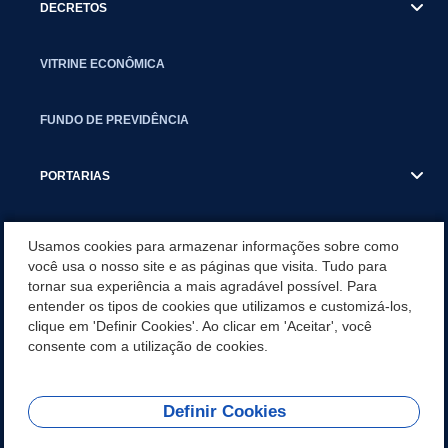
DECRETOS
VITRINE ECONÔMICA
FUNDO DE PREVIDÊNCIA
PORTARIAS
ATAS DE AUDIÊNCIAS
Usamos cookies para armazenar informações sobre como
você usa o nosso site e as páginas que visita. Tudo para
tornar sua experiência a mais agradável possível. Para
CONCURSO/PSS/CONVOCAÇÃO
entender os tipos de cookies que utilizamos e customizá-los,
clique em 'Definir Cookies'. Ao clicar em 'Aceitar', você
INCENTIVOS PÚBLICOS À PROJETOS CULTURAIS - INÁCIO
consente com a utilização de cookies.
MARTINS PR
Definir Cookies
REDES SOCIAIS