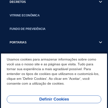
DECRETOS
VITRINE ECONÔMICA
FUNDO DE PREVIDÊNCIA
PORTARIAS
ATAS DE AUDIÊNCIAS
Usamos cookies para armazenar informações sobre como
você usa o nosso site e as páginas que visita. Tudo para
tornar sua experiência a mais agradável possível. Para
CONCURSO/PSS/CONVOCAÇÃO
entender os tipos de cookies que utilizamos e customizá-los,
clique em 'Definir Cookies'. Ao clicar em 'Aceitar', você
INCENTIVOS PÚBLICOS À PROJETOS CULTURAIS - INÁCIO
consente com a utilização de cookies.
MARTINS PR
Definir Cookies
REDES SOCIAIS