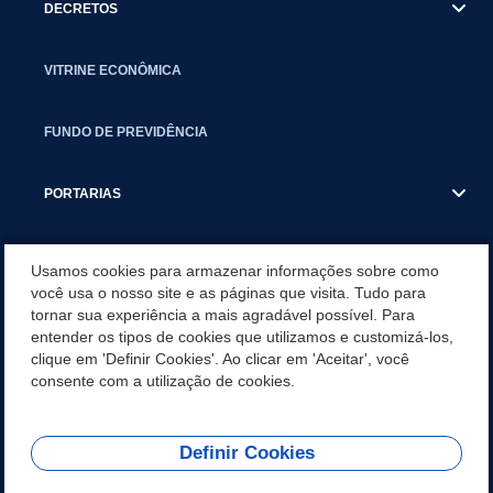
DECRETOS
VITRINE ECONÔMICA
FUNDO DE PREVIDÊNCIA
PORTARIAS
ATAS DE AUDIÊNCIAS
Usamos cookies para armazenar informações sobre como
você usa o nosso site e as páginas que visita. Tudo para
tornar sua experiência a mais agradável possível. Para
CONCURSO/PSS/CONVOCAÇÃO
entender os tipos de cookies que utilizamos e customizá-los,
clique em 'Definir Cookies'. Ao clicar em 'Aceitar', você
INCENTIVOS PÚBLICOS À PROJETOS CULTURAIS - INÁCIO
consente com a utilização de cookies.
MARTINS PR
Definir Cookies
REDES SOCIAIS