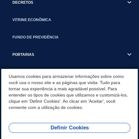
DECRETOS
VITRINE ECONÔMICA
FUNDO DE PREVIDÊNCIA
PORTARIAS
ATAS DE AUDIÊNCIAS
Usamos cookies para armazenar informações sobre como
você usa o nosso site e as páginas que visita. Tudo para
tornar sua experiência a mais agradável possível. Para
CONCURSO/PSS/CONVOCAÇÃO
entender os tipos de cookies que utilizamos e customizá-los,
clique em 'Definir Cookies'. Ao clicar em 'Aceitar', você
INCENTIVOS PÚBLICOS À PROJETOS CULTURAIS - INÁCIO
consente com a utilização de cookies.
MARTINS PR
Definir Cookies
REDES SOCIAIS