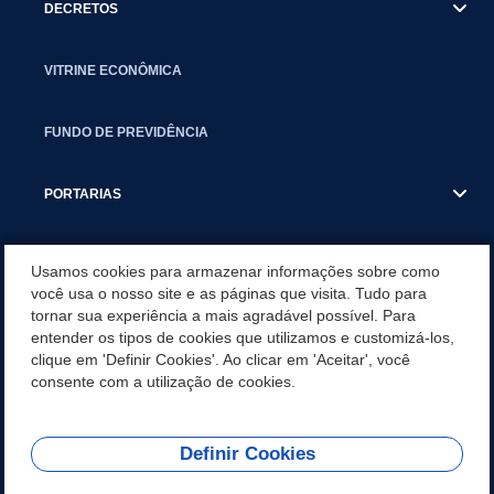
DECRETOS
VITRINE ECONÔMICA
FUNDO DE PREVIDÊNCIA
PORTARIAS
ATAS DE AUDIÊNCIAS
Usamos cookies para armazenar informações sobre como
você usa o nosso site e as páginas que visita. Tudo para
tornar sua experiência a mais agradável possível. Para
CONCURSO/PSS/CONVOCAÇÃO
entender os tipos de cookies que utilizamos e customizá-los,
clique em 'Definir Cookies'. Ao clicar em 'Aceitar', você
INCENTIVOS PÚBLICOS À PROJETOS CULTURAIS - INÁCIO
consente com a utilização de cookies.
MARTINS PR
Definir Cookies
REDES SOCIAIS