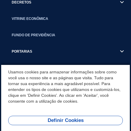
DECRETOS
VITRINE ECONÔMICA
FUNDO DE PREVIDÊNCIA
PORTARIAS
ATAS DE AUDIÊNCIAS
Usamos cookies para armazenar informações sobre como
você usa o nosso site e as páginas que visita. Tudo para
tornar sua experiência a mais agradável possível. Para
CONCURSO/PSS/CONVOCAÇÃO
entender os tipos de cookies que utilizamos e customizá-los,
clique em 'Definir Cookies'. Ao clicar em 'Aceitar', você
INCENTIVOS PÚBLICOS À PROJETOS CULTURAIS - INÁCIO
consente com a utilização de cookies.
MARTINS PR
Definir Cookies
REDES SOCIAIS