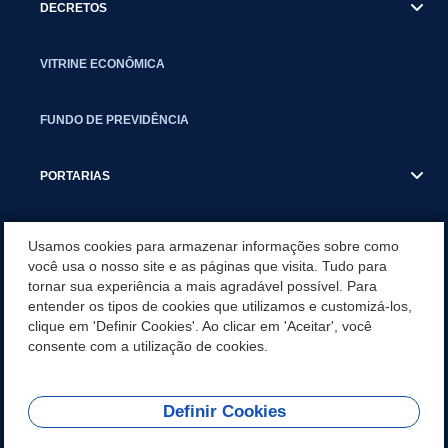
DECRETOS
VITRINE ECONÔMICA
FUNDO DE PREVIDÊNCIA
PORTARIAS
ATAS DE AUDIÊNCIAS
Usamos cookies para armazenar informações sobre como
você usa o nosso site e as páginas que visita. Tudo para
tornar sua experiência a mais agradável possível. Para
CONCURSO/PSS/CONVOCAÇÃO
entender os tipos de cookies que utilizamos e customizá-los,
clique em 'Definir Cookies'. Ao clicar em 'Aceitar', você
INCENTIVOS PÚBLICOS À PROJETOS CULTURAIS - INÁCIO
consente com a utilização de cookies.
MARTINS PR
Definir Cookies
REDES SOCIAIS