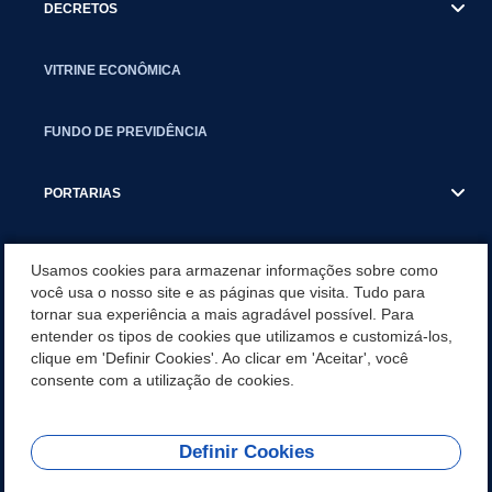
DECRETOS
VITRINE ECONÔMICA
FUNDO DE PREVIDÊNCIA
PORTARIAS
ATAS DE AUDIÊNCIAS
Usamos cookies para armazenar informações sobre como
você usa o nosso site e as páginas que visita. Tudo para
tornar sua experiência a mais agradável possível. Para
CONCURSO/PSS/CONVOCAÇÃO
entender os tipos de cookies que utilizamos e customizá-los,
clique em 'Definir Cookies'. Ao clicar em 'Aceitar', você
INCENTIVOS PÚBLICOS À PROJETOS CULTURAIS - INÁCIO
consente com a utilização de cookies.
MARTINS PR
Definir Cookies
REDES SOCIAIS