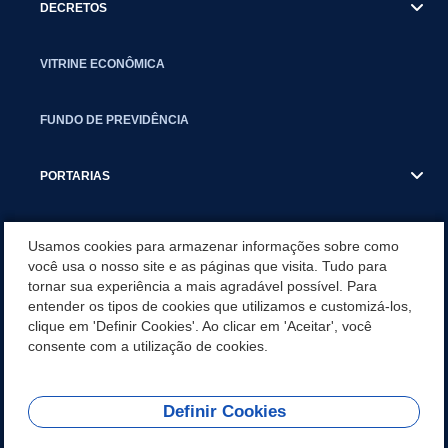
DECRETOS
VITRINE ECONÔMICA
FUNDO DE PREVIDÊNCIA
PORTARIAS
ATAS DE AUDIÊNCIAS
Usamos cookies para armazenar informações sobre como
você usa o nosso site e as páginas que visita. Tudo para
tornar sua experiência a mais agradável possível. Para
CONCURSO/PSS/CONVOCAÇÃO
entender os tipos de cookies que utilizamos e customizá-los,
clique em 'Definir Cookies'. Ao clicar em 'Aceitar', você
INCENTIVOS PÚBLICOS À PROJETOS CULTURAIS - INÁCIO
consente com a utilização de cookies.
MARTINS PR
Definir Cookies
REDES SOCIAIS