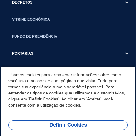
DECRETOS
VITRINE ECONÔMICA
FUNDO DE PREVIDÊNCIA
PORTARIAS
ATAS DE AUDIÊNCIAS
Usamos cookies para armazenar informações sobre como
você usa o nosso site e as páginas que visita. Tudo para
tornar sua experiência a mais agradável possível. Para
CONCURSO/PSS/CONVOCAÇÃO
entender os tipos de cookies que utilizamos e customizá-los,
clique em 'Definir Cookies'. Ao clicar em 'Aceitar', você
INCENTIVOS PÚBLICOS À PROJETOS CULTURAIS - INÁCIO
consente com a utilização de cookies.
MARTINS PR
Definir Cookies
REDES SOCIAIS