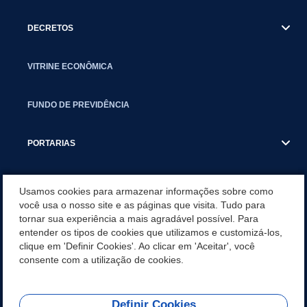
DECRETOS
VITRINE ECONÔMICA
FUNDO DE PREVIDÊNCIA
PORTARIAS
ATAS DE AUDIÊNCIAS
Usamos cookies para armazenar informações sobre como
você usa o nosso site e as páginas que visita. Tudo para
tornar sua experiência a mais agradável possível. Para
CONCURSO/PSS/CONVOCAÇÃO
entender os tipos de cookies que utilizamos e customizá-los,
clique em 'Definir Cookies'. Ao clicar em 'Aceitar', você
INCENTIVOS PÚBLICOS À PROJETOS CULTURAIS - INÁCIO
consente com a utilização de cookies.
MARTINS PR
Definir Cookies