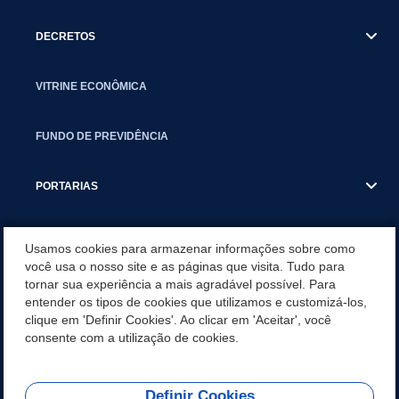
DECRETOS
VITRINE ECONÔMICA
FUNDO DE PREVIDÊNCIA
PORTARIAS
ATAS DE AUDIÊNCIAS
Usamos cookies para armazenar informações sobre como
você usa o nosso site e as páginas que visita. Tudo para
tornar sua experiência a mais agradável possível. Para
CONCURSO/PSS/CONVOCAÇÃO
entender os tipos de cookies que utilizamos e customizá-los,
clique em 'Definir Cookies'. Ao clicar em 'Aceitar', você
INCENTIVOS PÚBLICOS À PROJETOS CULTURAIS - INÁCIO
consente com a utilização de cookies.
MARTINS PR
Definir Cookies