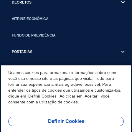
DECRETOS
VITRINE ECONÔMICA
FUNDO DE PREVIDÊNCIA
PORTARIAS
ATAS DE AUDIÊNCIAS
Usamos cookies para armazenar informações sobre como
você usa o nosso site e as páginas que visita. Tudo para
tornar sua experiência a mais agradável possível. Para
CONCURSO/PSS/CONVOCAÇÃO
entender os tipos de cookies que utilizamos e customizá-los,
clique em 'Definir Cookies'. Ao clicar em 'Aceitar', você
INCENTIVOS PÚBLICOS À PROJETOS CULTURAIS - INÁCIO
consente com a utilização de cookies.
MARTINS PR
Definir Cookies
REDES SOCIAIS