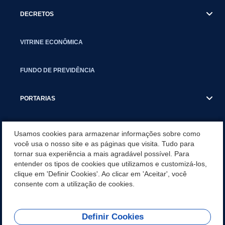
DECRETOS
VITRINE ECONÔMICA
FUNDO DE PREVIDÊNCIA
PORTARIAS
ATAS DE AUDIÊNCIAS
Usamos cookies para armazenar informações sobre como
você usa o nosso site e as páginas que visita. Tudo para
tornar sua experiência a mais agradável possível. Para
CONCURSO/PSS/CONVOCAÇÃO
entender os tipos de cookies que utilizamos e customizá-los,
clique em 'Definir Cookies'. Ao clicar em 'Aceitar', você
INCENTIVOS PÚBLICOS À PROJETOS CULTURAIS - INÁCIO
consente com a utilização de cookies.
MARTINS PR
Definir Cookies