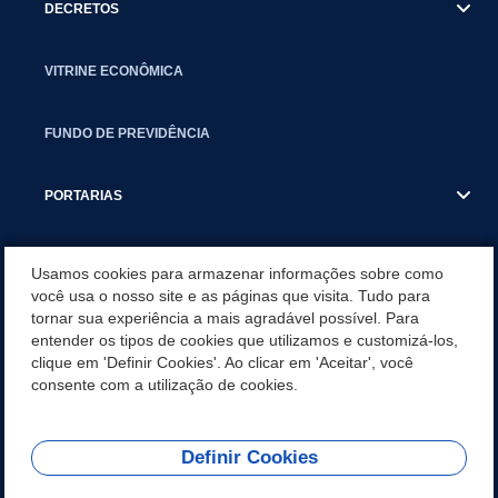
DECRETOS
VITRINE ECONÔMICA
FUNDO DE PREVIDÊNCIA
PORTARIAS
ATAS DE AUDIÊNCIAS
Usamos cookies para armazenar informações sobre como
você usa o nosso site e as páginas que visita. Tudo para
tornar sua experiência a mais agradável possível. Para
CONCURSO/PSS/CONVOCAÇÃO
entender os tipos de cookies que utilizamos e customizá-los,
clique em 'Definir Cookies'. Ao clicar em 'Aceitar', você
INCENTIVOS PÚBLICOS À PROJETOS CULTURAIS - INÁCIO
consente com a utilização de cookies.
MARTINS PR
Definir Cookies
REDES SOCIAIS