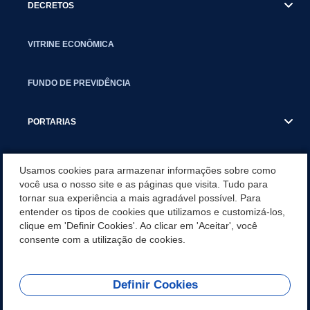
DECRETOS
VITRINE ECONÔMICA
FUNDO DE PREVIDÊNCIA
PORTARIAS
ATAS DE AUDIÊNCIAS
Usamos cookies para armazenar informações sobre como
você usa o nosso site e as páginas que visita. Tudo para
tornar sua experiência a mais agradável possível. Para
CONCURSO/PSS/CONVOCAÇÃO
entender os tipos de cookies que utilizamos e customizá-los,
clique em 'Definir Cookies'. Ao clicar em 'Aceitar', você
INCENTIVOS PÚBLICOS À PROJETOS CULTURAIS - INÁCIO
consente com a utilização de cookies.
MARTINS PR
Definir Cookies
REDES SOCIAIS