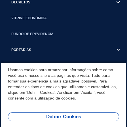
DECRETOS
VITRINE ECONÔMICA
FUNDO DE PREVIDÊNCIA
PORTARIAS
ATAS DE AUDIÊNCIAS
Usamos cookies para armazenar informações sobre como
você usa o nosso site e as páginas que visita. Tudo para
tornar sua experiência a mais agradável possível. Para
CONCURSO/PSS/CONVOCAÇÃO
entender os tipos de cookies que utilizamos e customizá-los,
clique em 'Definir Cookies'. Ao clicar em 'Aceitar', você
INCENTIVOS PÚBLICOS À PROJETOS CULTURAIS - INÁCIO
consente com a utilização de cookies.
MARTINS PR
Definir Cookies
REDES SOCIAIS