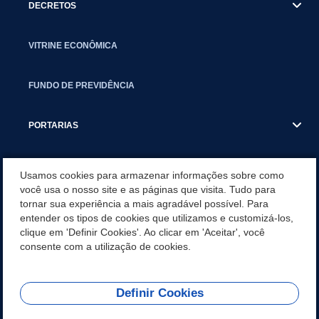
DECRETOS
VITRINE ECONÔMICA
FUNDO DE PREVIDÊNCIA
PORTARIAS
ATAS DE AUDIÊNCIAS
Usamos cookies para armazenar informações sobre como
você usa o nosso site e as páginas que visita. Tudo para
tornar sua experiência a mais agradável possível. Para
CONCURSO/PSS/CONVOCAÇÃO
entender os tipos de cookies que utilizamos e customizá-los,
clique em 'Definir Cookies'. Ao clicar em 'Aceitar', você
INCENTIVOS PÚBLICOS À PROJETOS CULTURAIS - INÁCIO
consente com a utilização de cookies.
MARTINS PR
Definir Cookies
REDES SOCIAIS