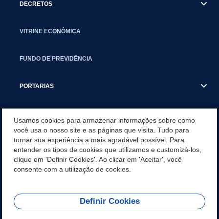
DECRETOS
VITRINE ECONÔMICA
FUNDO DE PREVIDÊNCIA
PORTARIAS
ATAS DE AUDIÊNCIAS
Usamos cookies para armazenar informações sobre como
você usa o nosso site e as páginas que visita. Tudo para
tornar sua experiência a mais agradável possível. Para
CONCURSO/PSS/CONVOCAÇÃO
entender os tipos de cookies que utilizamos e customizá-los,
clique em 'Definir Cookies'. Ao clicar em 'Aceitar', você
INCENTIVOS PÚBLICOS À PROJETOS CULTURAIS - INÁCIO
consente com a utilização de cookies.
MARTINS PR
Definir Cookies
REDES SOCIAIS