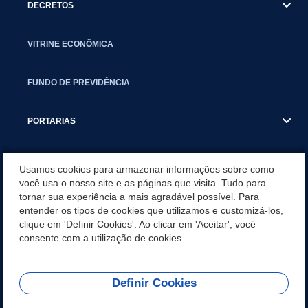
DECRETOS
VITRINE ECONÔMICA
FUNDO DE PREVIDÊNCIA
PORTARIAS
ATAS DE AUDIÊNCIAS
Usamos cookies para armazenar informações sobre como
você usa o nosso site e as páginas que visita. Tudo para
tornar sua experiência a mais agradável possível. Para
CONCURSO/PSS/CONVOCAÇÃO
entender os tipos de cookies que utilizamos e customizá-los,
clique em 'Definir Cookies'. Ao clicar em 'Aceitar', você
INCENTIVOS PÚBLICOS À PROJETOS CULTURAIS - INÁCIO
consente com a utilização de cookies.
MARTINS PR
Definir Cookies
REDES SOCIAIS