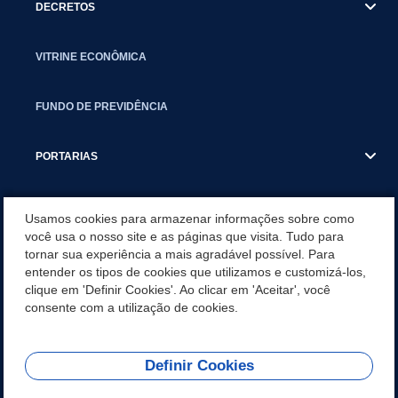
DECRETOS
VITRINE ECONÔMICA
FUNDO DE PREVIDÊNCIA
PORTARIAS
ATAS DE AUDIÊNCIAS
Usamos cookies para armazenar informações sobre como
você usa o nosso site e as páginas que visita. Tudo para
tornar sua experiência a mais agradável possível. Para
CONCURSO/PSS/CONVOCAÇÃO
entender os tipos de cookies que utilizamos e customizá-los,
clique em 'Definir Cookies'. Ao clicar em 'Aceitar', você
INCENTIVOS PÚBLICOS À PROJETOS CULTURAIS - INÁCIO
consente com a utilização de cookies.
MARTINS PR
Definir Cookies
REDES SOCIAIS