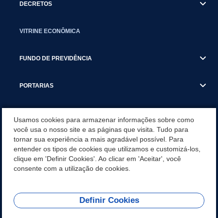
DECRETOS
VITRINE ECONÔMICA
FUNDO DE PREVIDÊNCIA
PORTARIAS
ATAS DE AUDIÊNCIAS
Usamos cookies para armazenar informações sobre como
você usa o nosso site e as páginas que visita. Tudo para
tornar sua experiência a mais agradável possível. Para
CONCURSO/PSS/CONVOCAÇÃO
entender os tipos de cookies que utilizamos e customizá-los,
clique em 'Definir Cookies'. Ao clicar em 'Aceitar', você
INCENTIVOS PÚBLICOS À PROJETOS CULTURAIS - INÁCIO
consente com a utilização de cookies.
MARTINS PR
Definir Cookies
REDES SOCIAIS