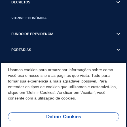
DECRETOS
VITRINE ECONÔMICA
FUNDO DE PREVIDÊNCIA
PORTARIAS
ATAS DE AUDIÊNCIAS
Usamos cookies para armazenar informações sobre como
você usa o nosso site e as páginas que visita. Tudo para
tornar sua experiência a mais agradável possível. Para
CONCURSO/PSS/CONVOCAÇÃO
entender os tipos de cookies que utilizamos e customizá-los,
clique em 'Definir Cookies'. Ao clicar em 'Aceitar', você
INCENTIVOS PÚBLICOS À PROJETOS CULTURAIS - INÁCIO
consente com a utilização de cookies.
MARTINS PR
Definir Cookies
REDES SOCIAIS