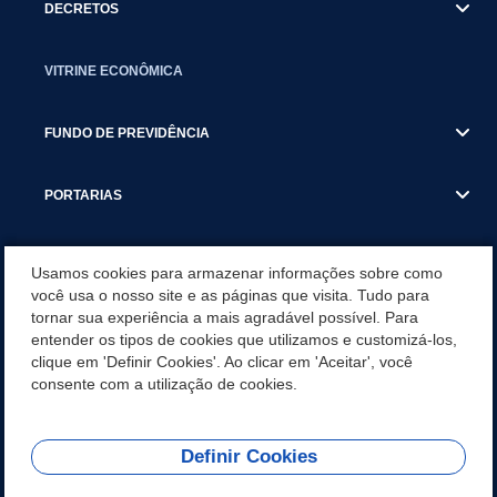
DECRETOS
VITRINE ECONÔMICA
FUNDO DE PREVIDÊNCIA
PORTARIAS
ATAS DE AUDIÊNCIAS
Usamos cookies para armazenar informações sobre como
você usa o nosso site e as páginas que visita. Tudo para
tornar sua experiência a mais agradável possível. Para
CONCURSO/PSS/CONVOCAÇÃO
entender os tipos de cookies que utilizamos e customizá-los,
clique em 'Definir Cookies'. Ao clicar em 'Aceitar', você
INCENTIVOS PÚBLICOS À PROJETOS CULTURAIS - INÁCIO
consente com a utilização de cookies.
MARTINS PR
Definir Cookies
REDES SOCIAIS