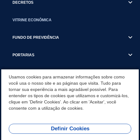
DECRETOS
VITRINE ECONÔMICA
FUNDO DE PREVIDÊNCIA
PORTARIAS
ATAS DE AUDIÊNCIAS
Usamos cookies para armazenar informações sobre como
você usa o nosso site e as páginas que visita. Tudo para
tornar sua experiência a mais agradável possível. Para
CONCURSO/PSS/CONVOCAÇÃO
entender os tipos de cookies que utilizamos e customizá-los,
clique em 'Definir Cookies'. Ao clicar em 'Aceitar', você
INCENTIVOS PÚBLICOS À PROJETOS CULTURAIS - INÁCIO
consente com a utilização de cookies.
MARTINS PR
Definir Cookies
REDES SOCIAIS