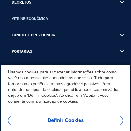
DECRETOS
VITRINE ECONÔMICA
FUNDO DE PREVIDÊNCIA
PORTARIAS
ATAS DE AUDIÊNCIAS
Usamos cookies para armazenar informações sobre como
você usa o nosso site e as páginas que visita. Tudo para
tornar sua experiência a mais agradável possível. Para
CONCURSO/PSS/CONVOCAÇÃO
entender os tipos de cookies que utilizamos e customizá-los,
clique em 'Definir Cookies'. Ao clicar em 'Aceitar', você
INCENTIVOS PÚBLICOS À PROJETOS CULTURAIS - INÁCIO
consente com a utilização de cookies.
MARTINS PR
Definir Cookies
REDES SOCIAIS