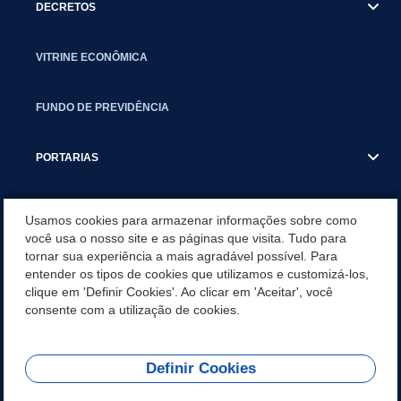
DECRETOS
VITRINE ECONÔMICA
FUNDO DE PREVIDÊNCIA
PORTARIAS
ATAS DE AUDIÊNCIAS
Usamos cookies para armazenar informações sobre como
você usa o nosso site e as páginas que visita. Tudo para
tornar sua experiência a mais agradável possível. Para
CONCURSO/PSS/CONVOCAÇÃO
entender os tipos de cookies que utilizamos e customizá-los,
clique em 'Definir Cookies'. Ao clicar em 'Aceitar', você
INCENTIVOS PÚBLICOS À PROJETOS CULTURAIS - INÁCIO
consente com a utilização de cookies.
MARTINS PR
Definir Cookies
REDES SOCIAIS