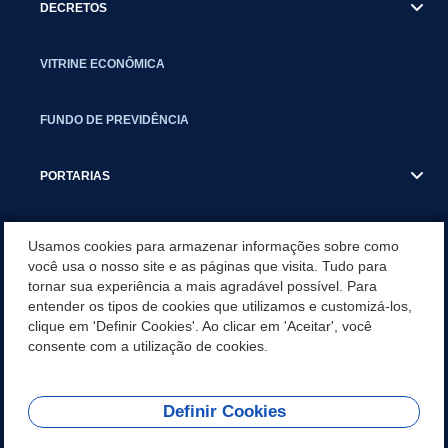
DECRETOS
VITRINE ECONÔMICA
FUNDO DE PREVIDÊNCIA
PORTARIAS
ATAS DE AUDIÊNCIAS
Usamos cookies para armazenar informações sobre como
você usa o nosso site e as páginas que visita. Tudo para
tornar sua experiência a mais agradável possível. Para
CONCURSO/PSS/CONVOCAÇÃO
entender os tipos de cookies que utilizamos e customizá-los,
clique em 'Definir Cookies'. Ao clicar em 'Aceitar', você
INCENTIVOS PÚBLICOS À PROJETOS CULTURAIS - INÁCIO
consente com a utilização de cookies.
MARTINS PR
Definir Cookies
REDES SOCIAIS