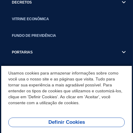
DECRETOS
VITRINE ECONÔMICA
FUNDO DE PREVIDÊNCIA
PORTARIAS
ATAS DE AUDIÊNCIAS
Usamos cookies para armazenar informações sobre como
você usa o nosso site e as páginas que visita. Tudo para
tornar sua experiência a mais agradável possível. Para
CONCURSO/PSS/CONVOCAÇÃO
entender os tipos de cookies que utilizamos e customizá-los,
clique em 'Definir Cookies'. Ao clicar em 'Aceitar', você
INCENTIVOS PÚBLICOS À PROJETOS CULTURAIS - INÁCIO
consente com a utilização de cookies.
MARTINS PR
Definir Cookies
REDES SOCIAIS