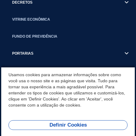
DECRETOS
VITRINE ECONÔMICA
FUNDO DE PREVIDÊNCIA
PORTARIAS
ATAS DE AUDIÊNCIAS
Usamos cookies para armazenar informações sobre como
você usa o nosso site e as páginas que visita. Tudo para
tornar sua experiência a mais agradável possível. Para
CONCURSO/PSS/CONVOCAÇÃO
entender os tipos de cookies que utilizamos e customizá-los,
clique em 'Definir Cookies'. Ao clicar em 'Aceitar', você
INCENTIVOS PÚBLICOS À PROJETOS CULTURAIS - INÁCIO
consente com a utilização de cookies.
MARTINS PR
Definir Cookies
REDES SOCIAIS