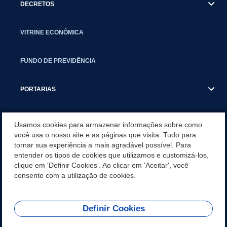
DECRETOS
VITRINE ECONÔMICA
FUNDO DE PREVIDÊNCIA
PORTARIAS
ATAS DE AUDIÊNCIAS
Usamos cookies para armazenar informações sobre como
você usa o nosso site e as páginas que visita. Tudo para
tornar sua experiência a mais agradável possível. Para
CONCURSO/PSS/CONVOCAÇÃO
entender os tipos de cookies que utilizamos e customizá-los,
clique em 'Definir Cookies'. Ao clicar em 'Aceitar', você
INCENTIVOS PÚBLICOS À PROJETOS CULTURAIS - INÁCIO
consente com a utilização de cookies.
MARTINS PR
Definir Cookies
REDES SOCIAIS