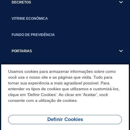
DECRETOS
VITRINE ECONÔMICA
FUNDO DE PREVIDÊNCIA
PORTARIAS
ATAS DE AUDIÊNCIAS
Usamos cookies para armazenar informações sobre como
você usa o nosso site e as páginas que visita. Tudo para
tornar sua experiência a mais agradável possível. Para
CONCURSO/PSS/CONVOCAÇÃO
entender os tipos de cookies que utilizamos e customizá-los,
clique em 'Definir Cookies'. Ao clicar em 'Aceitar', você
INCENTIVOS PÚBLICOS À PROJETOS CULTURAIS - INÁCIO
consente com a utilização de cookies.
MARTINS PR
Definir Cookies
REDES SOCIAIS