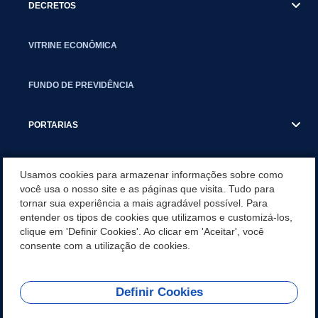
DECRETOS
VITRINE ECONÔMICA
FUNDO DE PREVIDÊNCIA
PORTARIAS
ATAS DE AUDIÊNCIAS
Usamos cookies para armazenar informações sobre como
você usa o nosso site e as páginas que visita. Tudo para
tornar sua experiência a mais agradável possível. Para
CONCURSO/PSS/CONVOCAÇÃO
entender os tipos de cookies que utilizamos e customizá-los,
clique em 'Definir Cookies'. Ao clicar em 'Aceitar', você
INCENTIVOS PÚBLICOS À PROJETOS CULTURAIS - INÁCIO
consente com a utilização de cookies.
MARTINS PR
Definir Cookies
REDES SOCIAIS