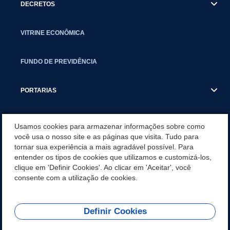
DECRETOS
VITRINE ECONÔMICA
FUNDO DE PREVIDÊNCIA
PORTARIAS
ATAS DE AUDIÊNCIAS
Usamos cookies para armazenar informações sobre como
você usa o nosso site e as páginas que visita. Tudo para
tornar sua experiência a mais agradável possível. Para
CONCURSO/PSS/CONVOCAÇÃO
entender os tipos de cookies que utilizamos e customizá-los,
clique em 'Definir Cookies'. Ao clicar em 'Aceitar', você
INCENTIVOS PÚBLICOS À PROJETOS CULTURAIS - INÁCIO
consente com a utilização de cookies.
MARTINS PR
Definir Cookies
REDES SOCIAIS