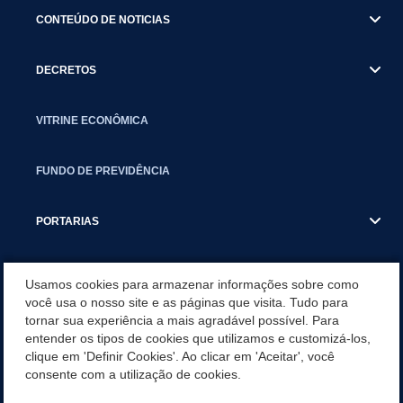
CONTEÚDO DE NOTICIAS
DECRETOS
VITRINE ECONÔMICA
FUNDO DE PREVIDÊNCIA
PORTARIAS
ATAS DE AUDIÊNCIAS
Usamos cookies para armazenar informações sobre como
você usa o nosso site e as páginas que visita. Tudo para
tornar sua experiência a mais agradável possível. Para
CONCURSO/PSS/CONVOCAÇÃO
entender os tipos de cookies que utilizamos e customizá-los,
clique em 'Definir Cookies'. Ao clicar em 'Aceitar', você
INCENTIVOS PÚBLICOS À PROJETOS CULTURAIS - INÁCIO
consente com a utilização de cookies.
MARTINS PR