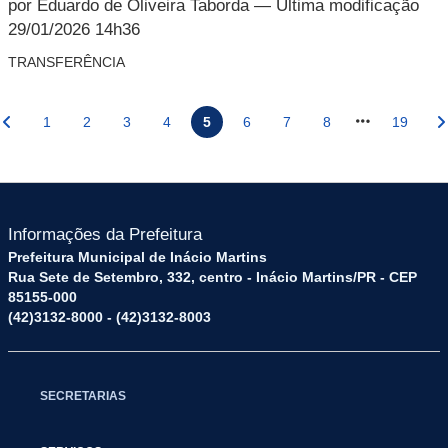
por Eduardo de Oliveira Taborda
— Última modificação
29/01/2026 14h36
TRANSFERÊNCIA
1
2
3
4
5
6
7
8
19
Informações da Prefeitura
Prefeitura Municipal de Inácio Martins
Rua Sete de Setembro, 332, centro - Inácio Martins/PR - CEP
85155-000
(42)3132-8000 - (42)3132-8003
SECRETARIAS