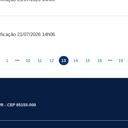
ficação 21/07/2026 14h06
1
10
11
12
13
14
15
16
19
/PR - CEP 85155-000